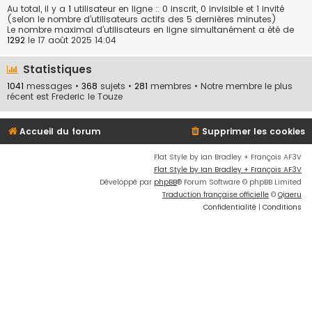
Au total, il y a
1
utilisateur en ligne :: 0 inscrit, 0 invisible et 1 invité
(selon le nombre d’utilisateurs actifs des 5 dernières minutes)
Le nombre maximal d’utilisateurs en ligne simultanément a été de
1292
le 17 août 2025 14:04
Statistiques
1041
messages •
368
sujets •
281
membres • Notre membre le plus
récent est
Frederic le Touze
Accueil du forum
Supprimer les cookies
Flat Style by Ian Bradley + François AF3V
Flat Style by Ian Bradley + François AF3V
Développé par
phpBB
® Forum Software © phpBB Limited
Traduction française officielle
©
Qiaeru
Confidentialité
|
Conditions