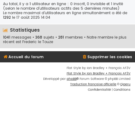
Au total, il y a
1
utilisateur en ligne :: 0 inscrit, 0 invisible et 1 invité
(selon le nombre d’utilisateurs actifs des 5 dernières minutes)
Le nombre maximal d’utilisateurs en ligne simultanément a été de
1292
le 17 août 2025 14:04
Statistiques
1041
messages •
368
sujets •
281
membres • Notre membre le plus
récent est
Frederic le Touze
Accueil du forum
Supprimer les cookies
Flat Style by Ian Bradley + François AF3V
Flat Style by Ian Bradley + François AF3V
Développé par
phpBB
® Forum Software © phpBB Limited
Traduction française officielle
©
Qiaeru
Confidentialité
|
Conditions