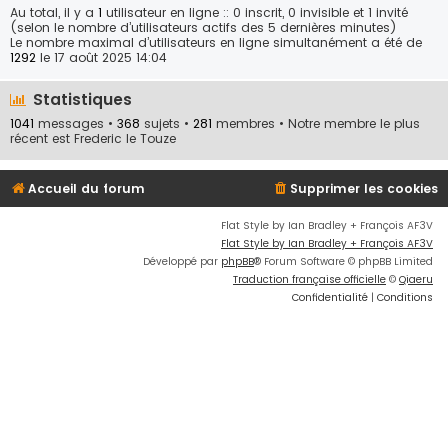
Au total, il y a
1
utilisateur en ligne :: 0 inscrit, 0 invisible et 1 invité
(selon le nombre d’utilisateurs actifs des 5 dernières minutes)
Le nombre maximal d’utilisateurs en ligne simultanément a été de
1292
le 17 août 2025 14:04
Statistiques
1041
messages •
368
sujets •
281
membres • Notre membre le plus
récent est
Frederic le Touze
Accueil du forum
Supprimer les cookies
Flat Style by Ian Bradley + François AF3V
Flat Style by Ian Bradley + François AF3V
Développé par
phpBB
® Forum Software © phpBB Limited
Traduction française officielle
©
Qiaeru
Confidentialité
|
Conditions