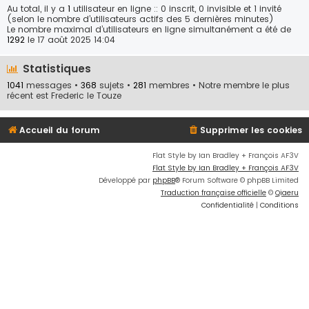
Au total, il y a
1
utilisateur en ligne :: 0 inscrit, 0 invisible et 1 invité
(selon le nombre d’utilisateurs actifs des 5 dernières minutes)
Le nombre maximal d’utilisateurs en ligne simultanément a été de
1292
le 17 août 2025 14:04
Statistiques
1041
messages •
368
sujets •
281
membres • Notre membre le plus
récent est
Frederic le Touze
Accueil du forum
Supprimer les cookies
Flat Style by Ian Bradley + François AF3V
Flat Style by Ian Bradley + François AF3V
Développé par
phpBB
® Forum Software © phpBB Limited
Traduction française officielle
©
Qiaeru
Confidentialité
|
Conditions