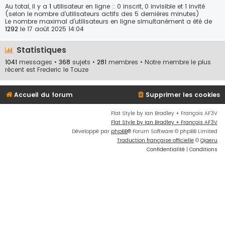
Au total, il y a
1
utilisateur en ligne :: 0 inscrit, 0 invisible et 1 invité
(selon le nombre d’utilisateurs actifs des 5 dernières minutes)
Le nombre maximal d’utilisateurs en ligne simultanément a été de
1292
le 17 août 2025 14:04
Statistiques
1041
messages •
368
sujets •
281
membres • Notre membre le plus
récent est
Frederic le Touze
Accueil du forum
Supprimer les cookies
Flat Style by Ian Bradley + François AF3V
Flat Style by Ian Bradley + François AF3V
Développé par
phpBB
® Forum Software © phpBB Limited
Traduction française officielle
©
Qiaeru
Confidentialité
|
Conditions