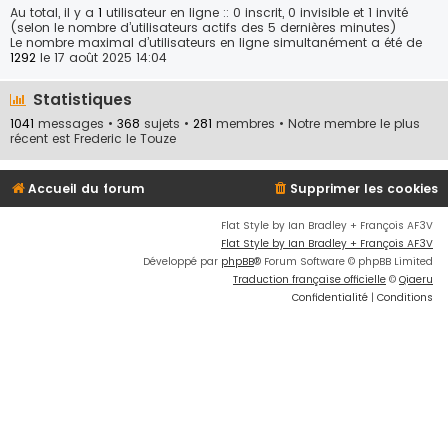
Au total, il y a
1
utilisateur en ligne :: 0 inscrit, 0 invisible et 1 invité
(selon le nombre d’utilisateurs actifs des 5 dernières minutes)
Le nombre maximal d’utilisateurs en ligne simultanément a été de
1292
le 17 août 2025 14:04
Statistiques
1041
messages •
368
sujets •
281
membres • Notre membre le plus
récent est
Frederic le Touze
Accueil du forum
Supprimer les cookies
Flat Style by Ian Bradley + François AF3V
Flat Style by Ian Bradley + François AF3V
Développé par
phpBB
® Forum Software © phpBB Limited
Traduction française officielle
©
Qiaeru
Confidentialité
|
Conditions