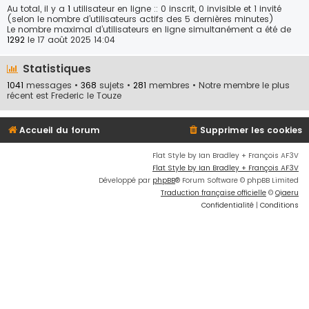
Au total, il y a
1
utilisateur en ligne :: 0 inscrit, 0 invisible et 1 invité
(selon le nombre d’utilisateurs actifs des 5 dernières minutes)
Le nombre maximal d’utilisateurs en ligne simultanément a été de
1292
le 17 août 2025 14:04
Statistiques
1041
messages •
368
sujets •
281
membres • Notre membre le plus
récent est
Frederic le Touze
Accueil du forum
Supprimer les cookies
Flat Style by Ian Bradley + François AF3V
Flat Style by Ian Bradley + François AF3V
Développé par
phpBB
® Forum Software © phpBB Limited
Traduction française officielle
©
Qiaeru
Confidentialité
|
Conditions