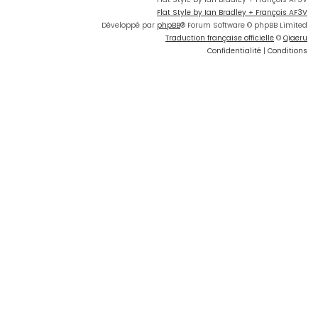
Flat Style by Ian Bradley + François AF3V
Développé par
phpBB
® Forum Software © phpBB Limited
Traduction française officielle
©
Qiaeru
Confidentialité
|
Conditions