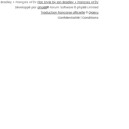
n Bradley + François AF3V
Flat Style by Ian Bradley + François AF3V
Développé par
phpBB
® Forum Software © phpBB Limited
Traduction française officielle
©
Qiaeru
Confidentialité
|
Conditions