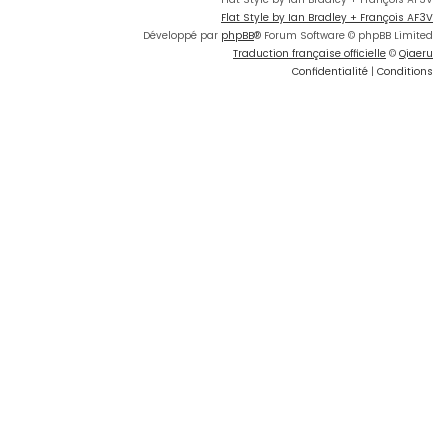
Flat Style by Ian Bradley + François AF3V
Développé par
phpBB
® Forum Software © phpBB Limited
Traduction française officielle
©
Qiaeru
Confidentialité
|
Conditions