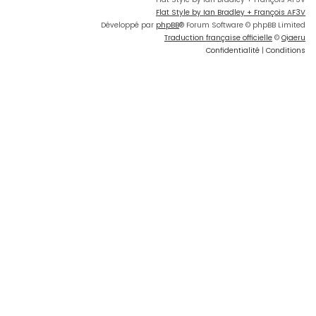
Flat Style by Ian Bradley + François AF3V
Développé par
phpBB
® Forum Software © phpBB Limited
Traduction française officielle
©
Qiaeru
Confidentialité
|
Conditions