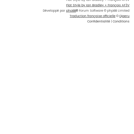
Flat Style by Ian Bradley + François AF3V
Développé par
phpBB
® Forum Software © phpBB Limited
Traduction française officielle
©
Qiaeru
Confidentialité
|
Conditions