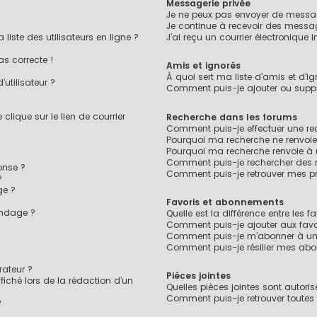
Messagerie privée
Je ne peux pas envoyer de messag
Je continue à recevoir des message
ste des utilisateurs en ligne ?
J’ai reçu un courrier électronique 
as correcte !
Amis et ignorés
À quoi sert ma liste d’amis et d’ig
utilisateur ?
Comment puis-je ajouter ou suppri
lique sur le lien de courrier
Recherche dans les forums
Comment puis-je effectuer une r
Pourquoi ma recherche ne renvoie
Pourquoi ma recherche renvoie à
Comment puis-je rechercher des
onse ?
Comment puis-je retrouver mes pr
?
ge ?
Favoris et abonnements
ondage ?
Quelle est la différence entre les 
?
Comment puis-je ajouter aux favo
Comment puis-je m’abonner à un 
Comment puis-je résilier mes ab
ateur ?
Pièces jointes
fiché lors de la rédaction d’un
Quelles pièces jointes sont autori
Comment puis-je retrouver toutes 
?