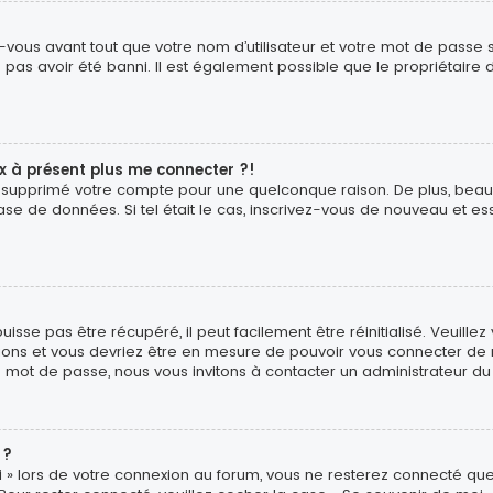
vous avant tout que votre nom d’utilisateur et votre mot de passe soi
pas avoir été banni. Il est également possible que le propriétaire d
ux à présent plus me connecter ?!
é ou supprimé votre compte pour une quelconque raison. De plus, b
ur base de données. Si tel était le cas, inscrivez-vous de nouveau et
sse pas être récupéré, il peut facilement être réinitialisé. Veuillez
uctions et vous devriez être en mesure de pouvoir vous connecter d
e mot de passe, nous vous invitons à contacter un administrateur du
 ?
 » lors de votre connexion au forum, vous ne resterez connecté que