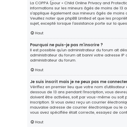
La COPPA (pour « Child Online Privacy and Protectio
informations sur les mineurs âgés de moins de 13 a
s’applique également aux mineurs âgés de moins de 1
Veuillez noter que phpBB Limited et que les propri
sujet, excepté lorsque l’assistance porte sur la qu
Haut
Pourquoi ne puis-je pas m’inscrire ?
Il est possible qu’un administrateur du forum ait dé
administrateur du forum ait banni votre adresse IP ou 
administrateur du forum.
Haut
Je suis inscrit mais je ne peux pas me connecter
Vérifiez en premier lieu que votre nom d’utilisateur
dessous de 13 ans pendant l’inscription, vous devre
doivent être activées, soit par vous-même ou soit pa
inscription. Si vous aviez reçu un courrier électron
mauvaise adresse de courrier électronique ou le cour
vous avez spécifiée était correcte, essayez de con
Haut