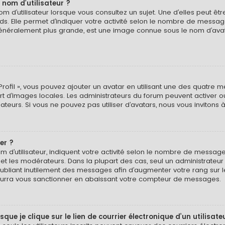
 nom d’utilisateur ?
 d’utilisateur lorsque vous consultez un sujet. Une d’elles peut ê
ds. Elle permet d’indiquer votre activité selon le nombre de messa
e, généralement plus grande, est une image connue sous le nom d’ava
Profil », vous pouvez ajouter un avatar en utilisant une des quatre mé
ert d’images locales. Les administrateurs du forum peuvent activer o
isateurs. Si vous ne pouvez pas utiliser d’avatars, nous vous invitons
er ?
 d’utilisateur, indiquent votre activité selon le nombre de message
 et les modérateurs. Dans la plupart des cas, seul un administrateu
bliant inutilement des messages afin d’augmenter votre rang sur 
urra vous sanctionner en abaissant votre compteur de messages.
e je clique sur le lien de courrier électronique d’un utilisate