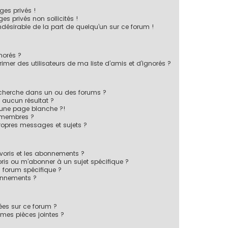
es privés !
s privés non sollicités !
indésirable de la part de quelqu’un sur ce forum !
norés ?
mer des utilisateurs de ma liste d’amis et d’ignorés ?
echerche dans un ou des forums ?
 aucun résultat ?
 une page blanche ?!
 membres ?
opres messages et sujets ?
favoris et les abonnements ?
ris ou m’abonner à un sujet spécifique ?
forum spécifique ?
onnements ?
sées sur ce forum ?
mes pièces jointes ?