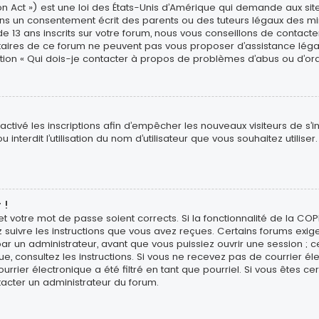
n Act ») est une loi des États-Unis d’Amérique qui demande aux site
ns un consentement écrit des parents ou des tuteurs légaux des min
3 ans inscrits sur votre forum, nous vous conseillons de contacter 
étaires de ce forum ne peuvent pas vous proposer d’assistance léga
estion « Qui dois-je contacter à propos de problèmes d’abus ou d’ord
sactivé les inscriptions afin d’empêcher les nouveaux visiteurs de s’
interdit l’utilisation du nom d’utilisateur que vous souhaitez utiliser
 !
 et votre mot de passe soient corrects. Si la fonctionnalité de la CO
z suivre les instructions que vous avez reçues. Certains forums exig
r un administrateur, avant que vous puissiez ouvrir une session ; ce
ique, consultez les instructions. Si vous ne recevez pas de courrier
rier électronique a été filtré en tant que pourriel. Si vous êtes ce
tacter un administrateur du forum.