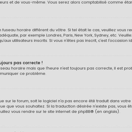
eurs et de vous-même. Vous serez alors comptabilisé comme étant un
n fuseau horaire différent du vôtre. Si tel était le cas, veuillez vous 
 adéquate, par exemple Londres, Paris, New York, Sydney, etc. Veuil
ux utilisateurs inscrits. Si vous n’êtes pas inscrit, c’est l’occasion i
oujours pas correcte !
useau horaire mais que l’heure n’est toujours pas correcte, il est pr
ommuniquer ce problème.
ngue sur le forum, soit le logiciel n’a pas encore été traduit dans v
langue que vous souhaitez. Si la traduction désirée n’existe pas, vou
euillez vous rendre sur
le site internet de phpBB
® (en anglais).