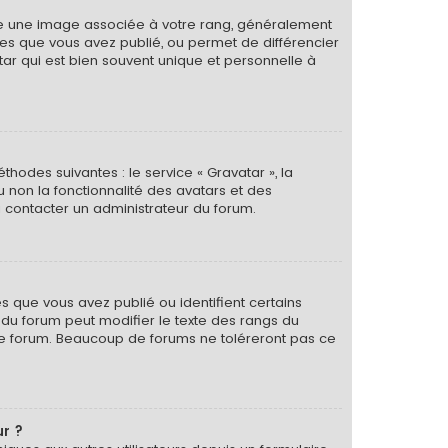
tre une image associée à votre rang, généralement
ges que vous avez publié, ou permet de différencier
tar qui est bien souvent unique et personnelle à
thodes suivantes : le service « Gravatar », la
u non la fonctionnalité des avatars et des
 à contacter un administrateur du forum.
s que vous avez publié ou identifient certains
r du forum peut modifier le texte des rangs du
le forum. Beaucoup de forums ne toléreront pas ce
ur ?