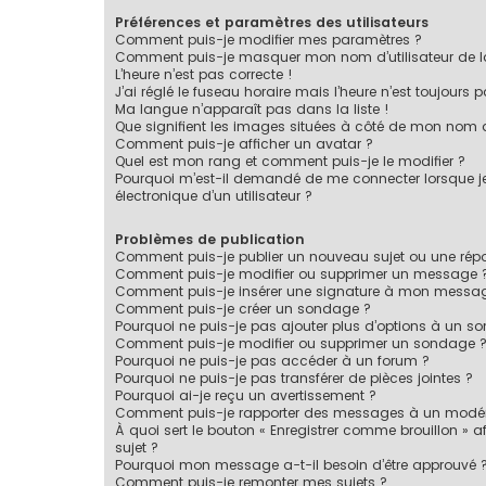
Préférences et paramètres des utilisateurs
Comment puis-je modifier mes paramètres ?
Comment puis-je masquer mon nom d’utilisateur de la li
L’heure n’est pas correcte !
J’ai réglé le fuseau horaire mais l’heure n’est toujours p
Ma langue n’apparaît pas dans la liste !
Que signifient les images situées à côté de mon nom d’
Comment puis-je afficher un avatar ?
Quel est mon rang et comment puis-je le modifier ?
Pourquoi m’est-il demandé de me connecter lorsque je c
électronique d’un utilisateur ?
Problèmes de publication
Comment puis-je publier un nouveau sujet ou une rép
Comment puis-je modifier ou supprimer un message 
Comment puis-je insérer une signature à mon messa
Comment puis-je créer un sondage ?
Pourquoi ne puis-je pas ajouter plus d’options à un s
Comment puis-je modifier ou supprimer un sondage 
Pourquoi ne puis-je pas accéder à un forum ?
Pourquoi ne puis-je pas transférer de pièces jointes ?
Pourquoi ai-je reçu un avertissement ?
Comment puis-je rapporter des messages à un modér
À quoi sert le bouton « Enregistrer comme brouillon » af
sujet ?
Pourquoi mon message a-t-il besoin d’être approuvé 
Comment puis-je remonter mes sujets ?