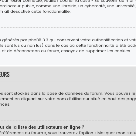
 Pour rester connecté, veuillez cocher la case « Se souvenir de moi 
ateur public, comme une librairie, un cybercafé, une université, e
m ait désactivé cette fonctionnalité.
s générés par phpBB 3.3 qui conservent votre authentification et vo
s sont lus ou non lus) dans le cas où cette fonctionnalité a été act
 et de déconnexion au forum, essayez de supprimer les cookies.
eurs
mètres sont stockés dans la base de données du forum. Vous pouvez l
néralement en cliquant sur votre nom d’utilisateur situé en haut des
nces.
de la liste des utilisateurs en ligne ?
 Préférences du forum », vous trouverez l’option « Masquer mon statut