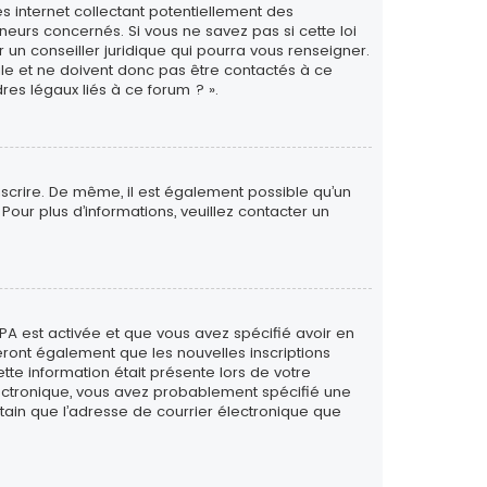
s internet collectant potentiellement des
eurs concernés. Si vous ne savez pas si cette loi
un conseiller juridique qui pourra vous renseigner.
le et ne doivent donc pas être contactés à ce
res légaux liés à ce forum ? ».
inscrire. De même, il est également possible qu’un
. Pour plus d’informations, veuillez contacter un
PPA est activée et que vous avez spécifié avoir en
eront également que les nouvelles inscriptions
tte information était présente lors de votre
 électronique, vous avez probablement spécifié une
rtain que l’adresse de courrier électronique que