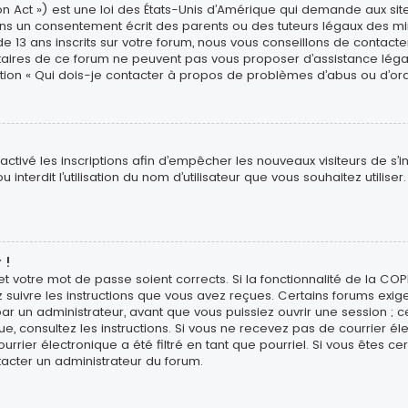
n Act ») est une loi des États-Unis d’Amérique qui demande aux site
ns un consentement écrit des parents ou des tuteurs légaux des min
3 ans inscrits sur votre forum, nous vous conseillons de contacter 
étaires de ce forum ne peuvent pas vous proposer d’assistance léga
estion « Qui dois-je contacter à propos de problèmes d’abus ou d’ord
sactivé les inscriptions afin d’empêcher les nouveaux visiteurs de s’
interdit l’utilisation du nom d’utilisateur que vous souhaitez utiliser
 !
 et votre mot de passe soient corrects. Si la fonctionnalité de la CO
z suivre les instructions que vous avez reçues. Certains forums exig
r un administrateur, avant que vous puissiez ouvrir une session ; ce
ique, consultez les instructions. Si vous ne recevez pas de courrier
rier électronique a été filtré en tant que pourriel. Si vous êtes ce
tacter un administrateur du forum.