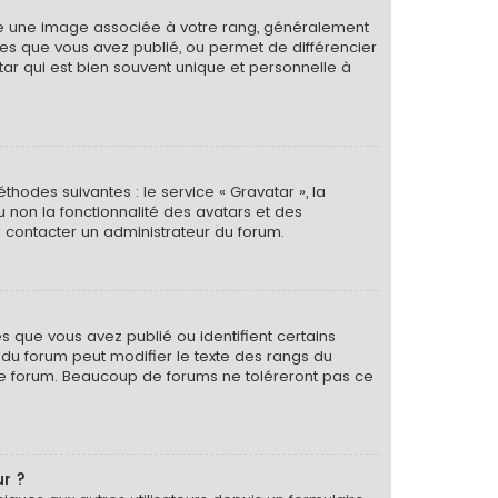
tre une image associée à votre rang, généralement
ges que vous avez publié, ou permet de différencier
tar qui est bien souvent unique et personnelle à
thodes suivantes : le service « Gravatar », la
u non la fonctionnalité des avatars et des
 à contacter un administrateur du forum.
s que vous avez publié ou identifient certains
r du forum peut modifier le texte des rangs du
le forum. Beaucoup de forums ne toléreront pas ce
ur ?