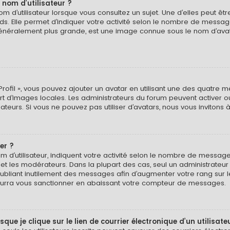
 nom d’utilisateur ?
 d’utilisateur lorsque vous consultez un sujet. Une d’elles peut ê
ds. Elle permet d’indiquer votre activité selon le nombre de messa
e, généralement plus grande, est une image connue sous le nom d’ava
Profil », vous pouvez ajouter un avatar en utilisant une des quatre mé
ert d’images locales. Les administrateurs du forum peuvent activer o
isateurs. Si vous ne pouvez pas utiliser d’avatars, nous vous invitons
er ?
 d’utilisateur, indiquent votre activité selon le nombre de message
 et les modérateurs. Dans la plupart des cas, seul un administrateu
bliant inutilement des messages afin d’augmenter votre rang sur 
urra vous sanctionner en abaissant votre compteur de messages.
e je clique sur le lien de courrier électronique d’un utilisate