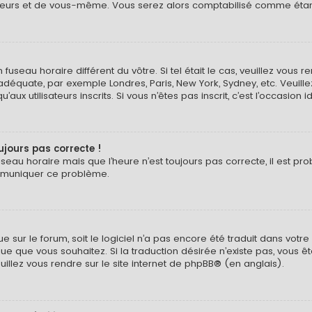
eurs et de vous-même. Vous serez alors comptabilisé comme étant un
n fuseau horaire différent du vôtre. Si tel était le cas, veuillez vous 
 adéquate, par exemple Londres, Paris, New York, Sydney, etc. Veuil
ux utilisateurs inscrits. Si vous n’êtes pas inscrit, c’est l’occasion i
oujours pas correcte !
useau horaire mais que l’heure n’est toujours pas correcte, il est pr
ommuniquer ce problème.
ngue sur le forum, soit le logiciel n’a pas encore été traduit dans v
langue que vous souhaitez. Si la traduction désirée n’existe pas, vou
euillez vous rendre sur
le site internet de phpBB
® (en anglais).