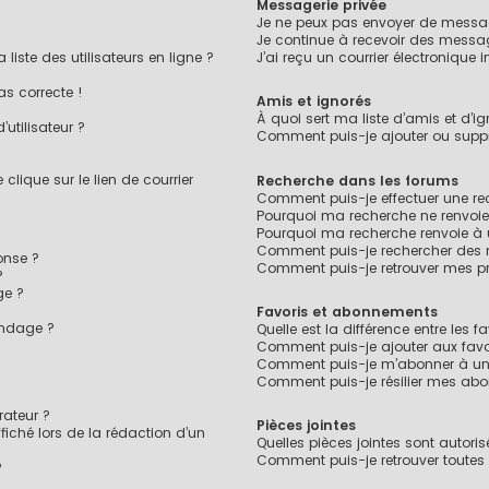
Messagerie privée
Je ne peux pas envoyer de messag
Je continue à recevoir des message
ste des utilisateurs en ligne ?
J’ai reçu un courrier électronique 
as correcte !
Amis et ignorés
À quoi sert ma liste d’amis et d’ig
utilisateur ?
Comment puis-je ajouter ou suppri
lique sur le lien de courrier
Recherche dans les forums
Comment puis-je effectuer une r
Pourquoi ma recherche ne renvoie
Pourquoi ma recherche renvoie à
Comment puis-je rechercher des
onse ?
Comment puis-je retrouver mes pr
?
ge ?
Favoris et abonnements
ondage ?
Quelle est la différence entre les 
?
Comment puis-je ajouter aux favo
Comment puis-je m’abonner à un 
Comment puis-je résilier mes ab
ateur ?
Pièces jointes
fiché lors de la rédaction d’un
Quelles pièces jointes sont autori
Comment puis-je retrouver toutes 
?