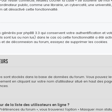
 Pour rester connecté, veuillez cocher la case « Se souvenir de moi 
ateur public, comme une librairie, un cybercafé, une université, e
m ait désactivé cette fonctionnalité.
s générés par phpBB 3.3 qui conservent votre authentification et vo
s sont lus ou non lus) dans le cas où cette fonctionnalité a été act
 et de déconnexion au forum, essayez de supprimer les cookies.
eurs
mètres sont stockés dans la base de données du forum. Vous pouvez l
néralement en cliquant sur votre nom d’utilisateur situé en haut des
nces.
de la liste des utilisateurs en ligne ?
 Préférences du forum », vous trouverez l’option « Masquer mon statut