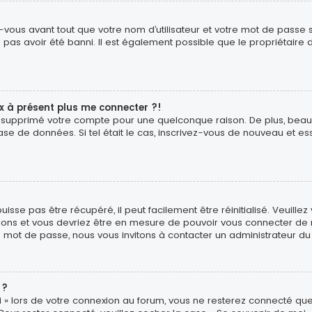
vous avant tout que votre nom d’utilisateur et votre mot de passe soi
pas avoir été banni. Il est également possible que le propriétaire d
ux à présent plus me connecter ?!
é ou supprimé votre compte pour une quelconque raison. De plus, b
ur base de données. Si tel était le cas, inscrivez-vous de nouveau et
sse pas être récupéré, il peut facilement être réinitialisé. Veuillez
uctions et vous devriez être en mesure de pouvoir vous connecter d
e mot de passe, nous vous invitons à contacter un administrateur du
 ?
 » lors de votre connexion au forum, vous ne resterez connecté que