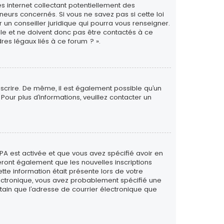
s internet collectant potentiellement des
eurs concernés. Si vous ne savez pas si cette loi
un conseiller juridique qui pourra vous renseigner.
le et ne doivent donc pas être contactés à ce
res légaux liés à ce forum ? ».
inscrire. De même, il est également possible qu’un
. Pour plus d’informations, veuillez contacter un
PPA est activée et que vous avez spécifié avoir en
eront également que les nouvelles inscriptions
tte information était présente lors de votre
 électronique, vous avez probablement spécifié une
rtain que l’adresse de courrier électronique que