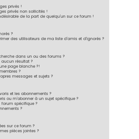
es privés !
s privés non sollicités !
indésirable de la part de quelqu’un sur ce forum !
norés ?
mer des utilisateurs de ma liste d’amis et d’ignorés ?
echerche dans un ou des forums ?
 aucun résultat ?
 une page blanche ?!
 membres ?
opres messages et sujets ?
favoris et les abonnements ?
ris ou m’abonner à un sujet spécifique ?
forum spécifique ?
onnements ?
sées sur ce forum ?
mes pièces jointes ?