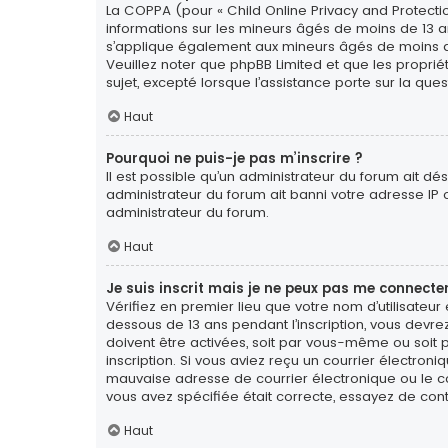
La COPPA (pour « Child Online Privacy and Protectio
informations sur les mineurs âgés de moins de 13 a
s’applique également aux mineurs âgés de moins de 1
Veuillez noter que phpBB Limited et que les propri
sujet, excepté lorsque l’assistance porte sur la qu
Haut
Pourquoi ne puis-je pas m’inscrire ?
Il est possible qu’un administrateur du forum ait dé
administrateur du forum ait banni votre adresse IP ou 
administrateur du forum.
Haut
Je suis inscrit mais je ne peux pas me connecter
Vérifiez en premier lieu que votre nom d’utilisateur
dessous de 13 ans pendant l’inscription, vous devre
doivent être activées, soit par vous-même ou soit pa
inscription. Si vous aviez reçu un courrier électron
mauvaise adresse de courrier électronique ou le cour
vous avez spécifiée était correcte, essayez de con
Haut