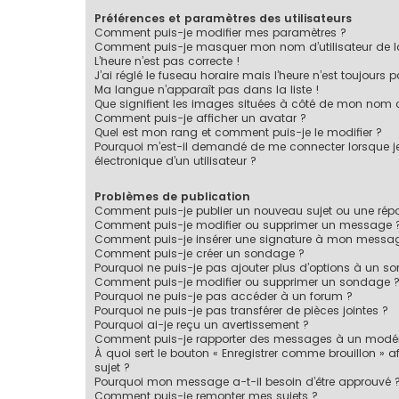
Préférences et paramètres des utilisateurs
Comment puis-je modifier mes paramètres ?
Comment puis-je masquer mon nom d’utilisateur de la li
L’heure n’est pas correcte !
J’ai réglé le fuseau horaire mais l’heure n’est toujours p
Ma langue n’apparaît pas dans la liste !
Que signifient les images situées à côté de mon nom d’
Comment puis-je afficher un avatar ?
Quel est mon rang et comment puis-je le modifier ?
Pourquoi m’est-il demandé de me connecter lorsque je c
électronique d’un utilisateur ?
Problèmes de publication
Comment puis-je publier un nouveau sujet ou une rép
Comment puis-je modifier ou supprimer un message 
Comment puis-je insérer une signature à mon messa
Comment puis-je créer un sondage ?
Pourquoi ne puis-je pas ajouter plus d’options à un s
Comment puis-je modifier ou supprimer un sondage 
Pourquoi ne puis-je pas accéder à un forum ?
Pourquoi ne puis-je pas transférer de pièces jointes ?
Pourquoi ai-je reçu un avertissement ?
Comment puis-je rapporter des messages à un modér
À quoi sert le bouton « Enregistrer comme brouillon » af
sujet ?
Pourquoi mon message a-t-il besoin d’être approuvé 
Comment puis-je remonter mes sujets ?