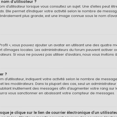
 nom d’utilisateur ?
 d’utilisateur lorsque vous consultez un sujet. Une d’elles peut ê
ds. Elle permet d’indiquer votre activité selon le nombre de messa
e, généralement plus grande, est une image connue sous le nom d’ava
Profil », vous pouvez ajouter un avatar en utilisant une des quatre mé
ert d’images locales. Les administrateurs du forum peuvent activer o
isateurs. Si vous ne pouvez pas utiliser d’avatars, nous vous invitons
er ?
 d’utilisateur, indiquent votre activité selon le nombre de message
 et les modérateurs. Dans la plupart des cas, seul un administrateu
bliant inutilement des messages afin d’augmenter votre rang sur 
urra vous sanctionner en abaissant votre compteur de messages.
e je clique sur le lien de courrier électronique d’un utilisate