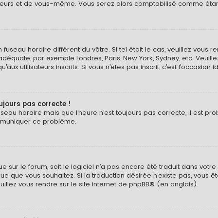
eurs et de vous-même. Vous serez alors comptabilisé comme étant un
n fuseau horaire différent du vôtre. Si tel était le cas, veuillez vous 
 adéquate, par exemple Londres, Paris, New York, Sydney, etc. Veuil
ux utilisateurs inscrits. Si vous n’êtes pas inscrit, c’est l’occasion i
oujours pas correcte !
useau horaire mais que l’heure n’est toujours pas correcte, il est pr
ommuniquer ce problème.
ngue sur le forum, soit le logiciel n’a pas encore été traduit dans v
langue que vous souhaitez. Si la traduction désirée n’existe pas, vou
euillez vous rendre sur
le site internet de phpBB
® (en anglais).