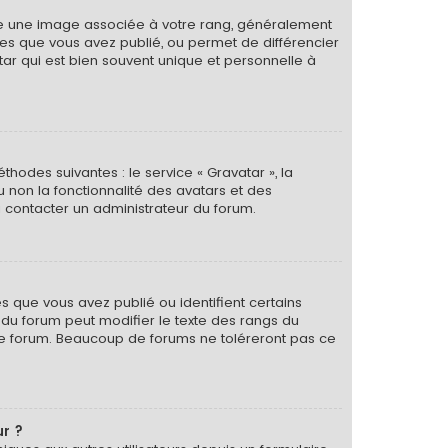
tre une image associée à votre rang, généralement
ges que vous avez publié, ou permet de différencier
tar qui est bien souvent unique et personnelle à
thodes suivantes : le service « Gravatar », la
u non la fonctionnalité des avatars et des
 à contacter un administrateur du forum.
s que vous avez publié ou identifient certains
r du forum peut modifier le texte des rangs du
le forum. Beaucoup de forums ne toléreront pas ce
ur ?