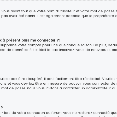
vous avant tout que votre nom d’utilisateur et votre mot de passe soi
pas avoir été banni. Il est également possible que le propriétaire d
ux à présent plus me connecter ?!
é ou supprimé votre compte pour une quelconque raison. De plus, b
ur base de données. Si tel était le cas, inscrivez-vous de nouveau et
sse pas être récupéré, il peut facilement être réinitialisé. Veuillez
uctions et vous devriez être en mesure de pouvoir vous connecter d
e mot de passe, nous vous invitons à contacter un administrateur du
 ?
 » lors de votre connexion au forum, vous ne resterez connecté que