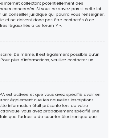
s internet collectant potentiellement des
eurs concernés. Si vous ne savez pas si cette loi
un conseiller juridique qui pourra vous renseigner.
le et ne doivent donc pas être contactés à ce
res légaux liés à ce forum ? ».
inscrire. De même, il est également possible qu’un
. Pour plus d’informations, veuillez contacter un
PPA est activée et que vous avez spécifié avoir en
eront également que les nouvelles inscriptions
tte information était présente lors de votre
 électronique, vous avez probablement spécifié une
rtain que l’adresse de courrier électronique que