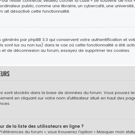
 Pour rester connecté, veuillez cocher la case « Se souvenir de moi 
ateur public, comme une librairie, un cybercafé, une université, e
m ait désactivé cette fonctionnalité.
s générés par phpBB 3.3 qui conservent votre authentification et vo
s sont lus ou non lus) dans le cas où cette fonctionnalité a été act
 et de déconnexion au forum, essayez de supprimer les cookies.
eurs
mètres sont stockés dans la base de données du forum. Vous pouvez l
néralement en cliquant sur votre nom d’utilisateur situé en haut des
nces.
de la liste des utilisateurs en ligne ?
 Préférences du forum », vous trouverez l’option « Masquer mon statut