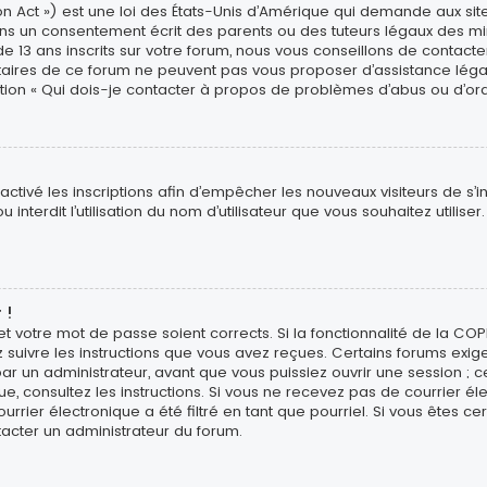
n Act ») est une loi des États-Unis d’Amérique qui demande aux site
ns un consentement écrit des parents ou des tuteurs légaux des min
3 ans inscrits sur votre forum, nous vous conseillons de contacter 
étaires de ce forum ne peuvent pas vous proposer d’assistance léga
estion « Qui dois-je contacter à propos de problèmes d’abus ou d’ord
sactivé les inscriptions afin d’empêcher les nouveaux visiteurs de s’
interdit l’utilisation du nom d’utilisateur que vous souhaitez utiliser
 !
 et votre mot de passe soient corrects. Si la fonctionnalité de la CO
z suivre les instructions que vous avez reçues. Certains forums exig
r un administrateur, avant que vous puissiez ouvrir une session ; ce
ique, consultez les instructions. Si vous ne recevez pas de courrier
rier électronique a été filtré en tant que pourriel. Si vous êtes ce
tacter un administrateur du forum.