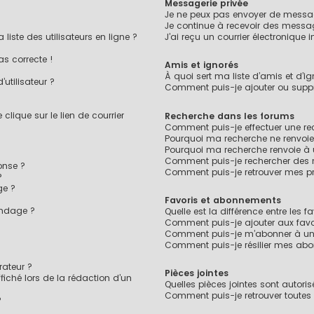
Messagerie privée
Je ne peux pas envoyer de messag
Je continue à recevoir des message
ste des utilisateurs en ligne ?
J’ai reçu un courrier électronique 
as correcte !
Amis et ignorés
À quoi sert ma liste d’amis et d’ig
utilisateur ?
Comment puis-je ajouter ou suppri
lique sur le lien de courrier
Recherche dans les forums
Comment puis-je effectuer une r
Pourquoi ma recherche ne renvoie
Pourquoi ma recherche renvoie à
Comment puis-je rechercher des
onse ?
Comment puis-je retrouver mes pr
?
ge ?
Favoris et abonnements
ondage ?
Quelle est la différence entre les 
?
Comment puis-je ajouter aux favo
Comment puis-je m’abonner à un 
Comment puis-je résilier mes ab
ateur ?
Pièces jointes
fiché lors de la rédaction d’un
Quelles pièces jointes sont autori
Comment puis-je retrouver toutes 
?