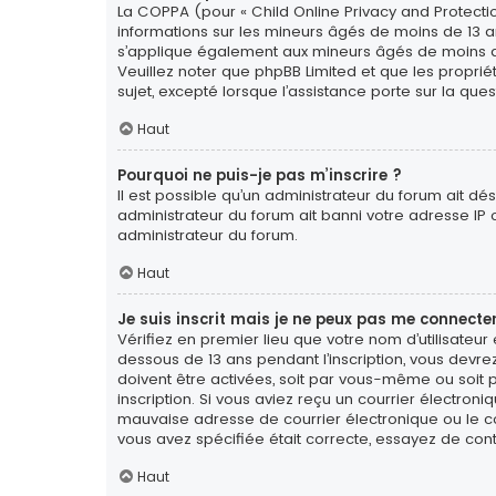
La COPPA (pour « Child Online Privacy and Protectio
informations sur les mineurs âgés de moins de 13 a
s’applique également aux mineurs âgés de moins de 1
Veuillez noter que phpBB Limited et que les propri
sujet, excepté lorsque l’assistance porte sur la qu
Haut
Pourquoi ne puis-je pas m’inscrire ?
Il est possible qu’un administrateur du forum ait dé
administrateur du forum ait banni votre adresse IP ou 
administrateur du forum.
Haut
Je suis inscrit mais je ne peux pas me connecter
Vérifiez en premier lieu que votre nom d’utilisateur
dessous de 13 ans pendant l’inscription, vous devre
doivent être activées, soit par vous-même ou soit pa
inscription. Si vous aviez reçu un courrier électron
mauvaise adresse de courrier électronique ou le cour
vous avez spécifiée était correcte, essayez de con
Haut