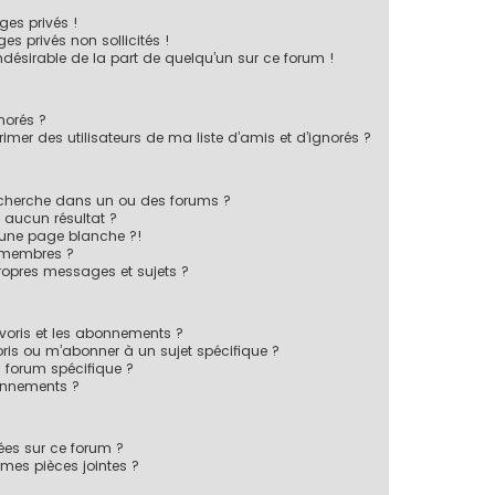
es privés !
s privés non sollicités !
indésirable de la part de quelqu’un sur ce forum !
norés ?
mer des utilisateurs de ma liste d’amis et d’ignorés ?
echerche dans un ou des forums ?
 aucun résultat ?
 une page blanche ?!
 membres ?
opres messages et sujets ?
favoris et les abonnements ?
ris ou m’abonner à un sujet spécifique ?
forum spécifique ?
onnements ?
sées sur ce forum ?
mes pièces jointes ?