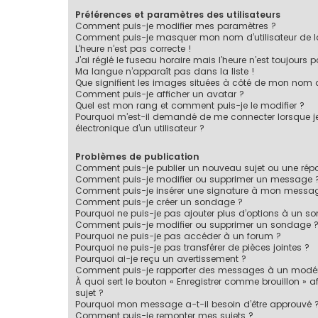
Préférences et paramètres des utilisateurs
Comment puis-je modifier mes paramètres ?
Comment puis-je masquer mon nom d’utilisateur de la li
L’heure n’est pas correcte !
J’ai réglé le fuseau horaire mais l’heure n’est toujours p
Ma langue n’apparaît pas dans la liste !
Que signifient les images situées à côté de mon nom d’
Comment puis-je afficher un avatar ?
Quel est mon rang et comment puis-je le modifier ?
Pourquoi m’est-il demandé de me connecter lorsque je c
électronique d’un utilisateur ?
Problèmes de publication
Comment puis-je publier un nouveau sujet ou une rép
Comment puis-je modifier ou supprimer un message 
Comment puis-je insérer une signature à mon messa
Comment puis-je créer un sondage ?
Pourquoi ne puis-je pas ajouter plus d’options à un s
Comment puis-je modifier ou supprimer un sondage 
Pourquoi ne puis-je pas accéder à un forum ?
Pourquoi ne puis-je pas transférer de pièces jointes ?
Pourquoi ai-je reçu un avertissement ?
Comment puis-je rapporter des messages à un modér
À quoi sert le bouton « Enregistrer comme brouillon » af
sujet ?
Pourquoi mon message a-t-il besoin d’être approuvé 
Comment puis-je remonter mes sujets ?