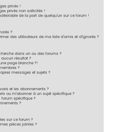
es privés !
s privés non sollicités !
indésirable de la part de quelqu’un sur ce forum !
norés ?
mer des utilisateurs de ma liste d’amis et d’ignorés ?
echerche dans un ou des forums ?
 aucun résultat ?
 une page blanche ?!
 membres ?
opres messages et sujets ?
favoris et les abonnements ?
ris ou m’abonner à un sujet spécifique ?
forum spécifique ?
onnements ?
sées sur ce forum ?
mes pièces jointes ?