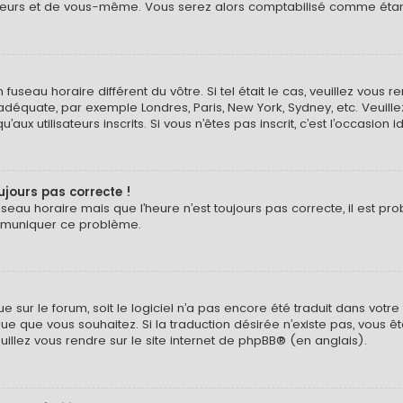
eurs et de vous-même. Vous serez alors comptabilisé comme étant un
n fuseau horaire différent du vôtre. Si tel était le cas, veuillez vous 
 adéquate, par exemple Londres, Paris, New York, Sydney, etc. Veuil
ux utilisateurs inscrits. Si vous n’êtes pas inscrit, c’est l’occasion i
oujours pas correcte !
useau horaire mais que l’heure n’est toujours pas correcte, il est pr
ommuniquer ce problème.
ngue sur le forum, soit le logiciel n’a pas encore été traduit dans v
langue que vous souhaitez. Si la traduction désirée n’existe pas, vou
euillez vous rendre sur
le site internet de phpBB
® (en anglais).