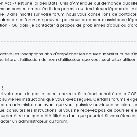
n Act ») est une loi des États-Unis d’Amérique qui demande aux site
ns un consentement écrit des parents ou des tuteurs légaux des min
3 ans inscrits sur votre forum, nous vous conseillons de contacter 
étaires de ce forum ne peuvent pas vous proposer d’assistance léga
estion « Qui dois-je contacter à propos de problèmes d’abus ou d’ord
sactivé les inscriptions afin d’empêcher les nouveaux visiteurs de s’
interdit l’utilisation du nom d’utilisateur que vous souhaitez utiliser
 !
 et votre mot de passe soient corrects. Si la fonctionnalité de la CO
z suivre les instructions que vous avez reçues. Certains forums exig
r un administrateur, avant que vous puissiez ouvrir une session ; ce
ique, consultez les instructions. Si vous ne recevez pas de courrier
rier électronique a été filtré en tant que pourriel. Si vous êtes ce
tacter un administrateur du forum.