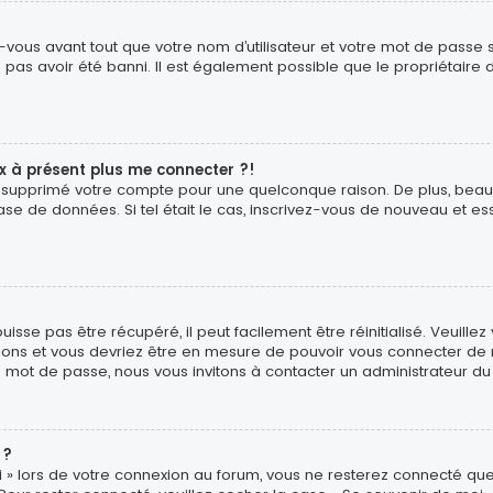
vous avant tout que votre nom d’utilisateur et votre mot de passe soi
pas avoir été banni. Il est également possible que le propriétaire d
ux à présent plus me connecter ?!
é ou supprimé votre compte pour une quelconque raison. De plus, b
ur base de données. Si tel était le cas, inscrivez-vous de nouveau et
sse pas être récupéré, il peut facilement être réinitialisé. Veuillez
uctions et vous devriez être en mesure de pouvoir vous connecter d
e mot de passe, nous vous invitons à contacter un administrateur du
 ?
 » lors de votre connexion au forum, vous ne resterez connecté que