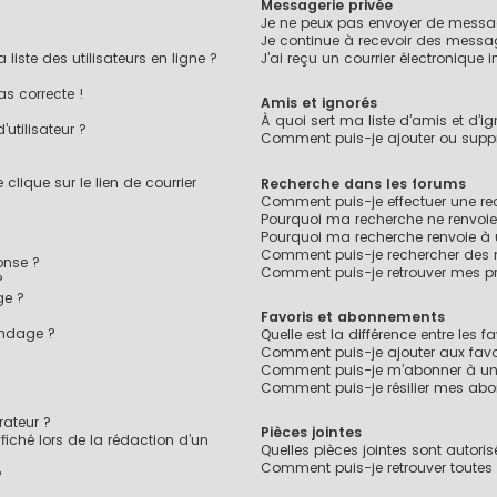
Messagerie privée
Je ne peux pas envoyer de messag
Je continue à recevoir des message
ste des utilisateurs en ligne ?
J’ai reçu un courrier électronique 
as correcte !
Amis et ignorés
À quoi sert ma liste d’amis et d’ig
utilisateur ?
Comment puis-je ajouter ou suppri
lique sur le lien de courrier
Recherche dans les forums
Comment puis-je effectuer une r
Pourquoi ma recherche ne renvoie
Pourquoi ma recherche renvoie à
Comment puis-je rechercher des
onse ?
Comment puis-je retrouver mes pr
?
ge ?
Favoris et abonnements
ondage ?
Quelle est la différence entre les 
?
Comment puis-je ajouter aux favo
Comment puis-je m’abonner à un 
Comment puis-je résilier mes ab
ateur ?
Pièces jointes
fiché lors de la rédaction d’un
Quelles pièces jointes sont autori
Comment puis-je retrouver toutes 
?