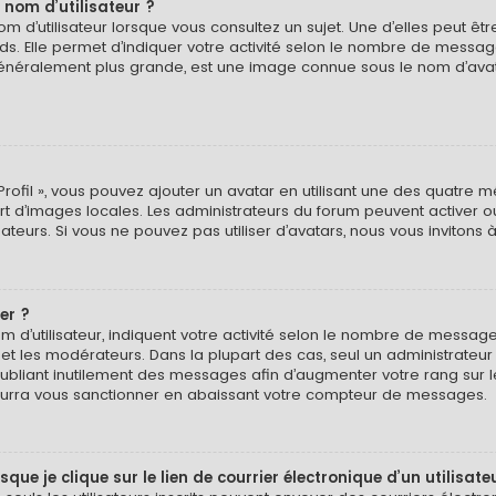
 nom d’utilisateur ?
 d’utilisateur lorsque vous consultez un sujet. Une d’elles peut ê
ds. Elle permet d’indiquer votre activité selon le nombre de messa
e, généralement plus grande, est une image connue sous le nom d’ava
Profil », vous pouvez ajouter un avatar en utilisant une des quatre mé
ert d’images locales. Les administrateurs du forum peuvent activer o
isateurs. Si vous ne pouvez pas utiliser d’avatars, nous vous invitons
er ?
 d’utilisateur, indiquent votre activité selon le nombre de message
 et les modérateurs. Dans la plupart des cas, seul un administrateu
bliant inutilement des messages afin d’augmenter votre rang sur 
urra vous sanctionner en abaissant votre compteur de messages.
e je clique sur le lien de courrier électronique d’un utilisate