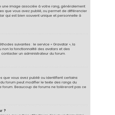
tre une image associée à votre rang, généralement
ges que vous avez publié, ou permet de différencier
tar qui est bien souvent unique et personnelle à
thodes suivantes : le service « Gravatar », la
u non la fonctionnalité des avatars et des
 à contacter un administrateur du forum.
s que vous avez publié ou identifient certains
r du forum peut modifier le texte des rangs du
le forum. Beaucoup de forums ne toléreront pas ce
ur ?