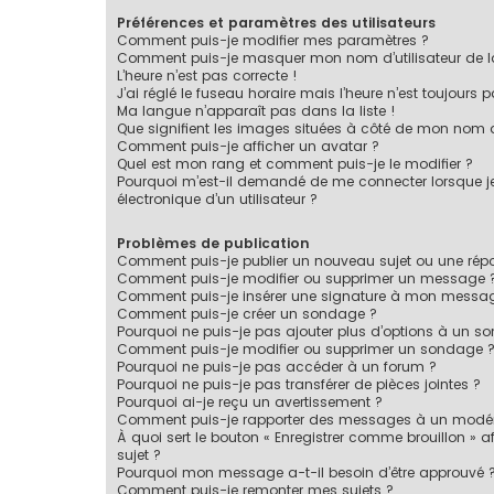
Préférences et paramètres des utilisateurs
Comment puis-je modifier mes paramètres ?
Comment puis-je masquer mon nom d’utilisateur de la li
L’heure n’est pas correcte !
J’ai réglé le fuseau horaire mais l’heure n’est toujours p
Ma langue n’apparaît pas dans la liste !
Que signifient les images situées à côté de mon nom d’
Comment puis-je afficher un avatar ?
Quel est mon rang et comment puis-je le modifier ?
Pourquoi m’est-il demandé de me connecter lorsque je c
électronique d’un utilisateur ?
Problèmes de publication
Comment puis-je publier un nouveau sujet ou une rép
Comment puis-je modifier ou supprimer un message 
Comment puis-je insérer une signature à mon messa
Comment puis-je créer un sondage ?
Pourquoi ne puis-je pas ajouter plus d’options à un s
Comment puis-je modifier ou supprimer un sondage 
Pourquoi ne puis-je pas accéder à un forum ?
Pourquoi ne puis-je pas transférer de pièces jointes ?
Pourquoi ai-je reçu un avertissement ?
Comment puis-je rapporter des messages à un modér
À quoi sert le bouton « Enregistrer comme brouillon » af
sujet ?
Pourquoi mon message a-t-il besoin d’être approuvé 
Comment puis-je remonter mes sujets ?