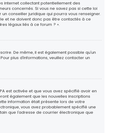
s internet collectant potentiellement des
eurs concernés. Si vous ne savez pas si cette loi
un conseiller juridique qui pourra vous renseigner.
le et ne doivent donc pas être contactés à ce
res légaux liés à ce forum ? ».
inscrire. De même, il est également possible qu’un
. Pour plus d’informations, veuillez contacter un
PPA est activée et que vous avez spécifié avoir en
eront également que les nouvelles inscriptions
tte information était présente lors de votre
 électronique, vous avez probablement spécifié une
rtain que l’adresse de courrier électronique que