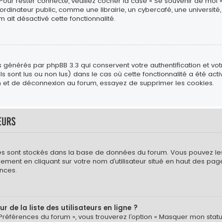
 Pour rester connecté, veuillez cocher la case « Se souvenir de moi 
ateur public, comme une librairie, un cybercafé, une université, e
m ait désactivé cette fonctionnalité.
s générés par phpBB 3.3 qui conservent votre authentification et vo
s sont lus ou non lus) dans le cas où cette fonctionnalité a été act
 et de déconnexion au forum, essayez de supprimer les cookies.
eurs
mètres sont stockés dans la base de données du forum. Vous pouvez l
néralement en cliquant sur votre nom d’utilisateur situé en haut des
nces.
de la liste des utilisateurs en ligne ?
 Préférences du forum », vous trouverez l’option « Masquer mon statut