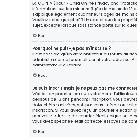
La COPPA (pour « Child Online Privacy and Protectio
informations sur les mineurs âgés de moins de 13 a
s’applique également aux mineurs âgés de moins de 1
Veuillez noter que phpBB Limited et que les propri
sujet, excepté lorsque l’assistance porte sur la qu
Haut
Pourquoi ne puis-je pas m’inscrire ?
Il est possible qu’un administrateur du forum ait dé
administrateur du forum ait banni votre adresse IP ou 
administrateur du forum.
Haut
Je suis inscrit mais je ne peux pas me connecter
Vérifiez en premier lieu que votre nom d’utilisateur
dessous de 13 ans pendant l’inscription, vous devre
doivent être activées, soit par vous-même ou soit pa
inscription. Si vous aviez reçu un courrier électron
mauvaise adresse de courrier électronique ou le cour
vous avez spécifiée était correcte, essayez de con
Haut