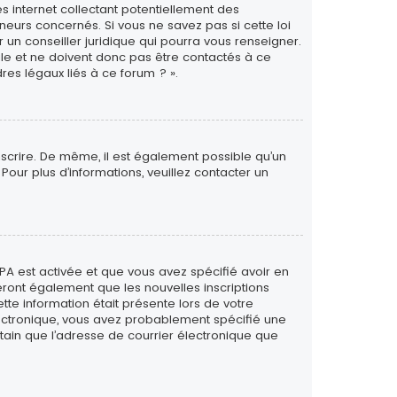
s internet collectant potentiellement des
eurs concernés. Si vous ne savez pas si cette loi
un conseiller juridique qui pourra vous renseigner.
le et ne doivent donc pas être contactés à ce
res légaux liés à ce forum ? ».
inscrire. De même, il est également possible qu’un
. Pour plus d’informations, veuillez contacter un
PPA est activée et que vous avez spécifié avoir en
eront également que les nouvelles inscriptions
tte information était présente lors de votre
 électronique, vous avez probablement spécifié une
rtain que l’adresse de courrier électronique que