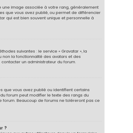
tre une image associée à votre rang, généralement
ges que vous avez publié, ou permet de différencier
tar qui est bien souvent unique et personnelle à
thodes suivantes : le service « Gravatar », la
u non la fonctionnalité des avatars et des
 à contacter un administrateur du forum.
s que vous avez publié ou identifient certains
r du forum peut modifier le texte des rangs du
le forum. Beaucoup de forums ne toléreront pas ce
ur ?