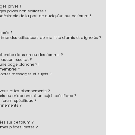
es privés !
s privés non sollicités !
indésirable de la part de quelqu’un sur ce forum !
norés ?
mer des utilisateurs de ma liste d’amis et d’ignorés ?
echerche dans un ou des forums ?
 aucun résultat ?
 une page blanche ?!
 membres ?
opres messages et sujets ?
favoris et les abonnements ?
ris ou m’abonner à un sujet spécifique ?
forum spécifique ?
onnements ?
sées sur ce forum ?
mes pièces jointes ?