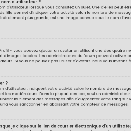
 nom d’utilisateur ?
 d’utilisateur lorsque vous consultez un sujet. Une d’elles peut ê
ds. Elle permet d’indiquer votre activité selon le nombre de messa
e, généralement plus grande, est une image connue sous le nom d’ava
Profil », vous pouvez ajouter un avatar en utilisant une des quatre mé
ert d’images locales. Les administrateurs du forum peuvent activer o
isateurs. Si vous ne pouvez pas utiliser d’avatars, nous vous invitons
er ?
 d’utilisateur, indiquent votre activité selon le nombre de message
 et les modérateurs. Dans la plupart des cas, seul un administrateu
bliant inutilement des messages afin d’augmenter votre rang sur 
urra vous sanctionner en abaissant votre compteur de messages.
e je clique sur le lien de courrier électronique d’un utilisate