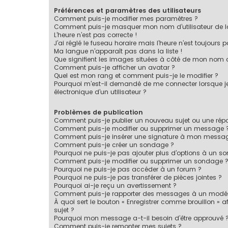
Préférences et paramètres des utilisateurs
Comment puis-je modifier mes paramètres ?
Comment puis-je masquer mon nom d’utilisateur de la li
L’heure n’est pas correcte !
J’ai réglé le fuseau horaire mais l’heure n’est toujours p
Ma langue n’apparaît pas dans la liste !
Que signifient les images situées à côté de mon nom d’
Comment puis-je afficher un avatar ?
Quel est mon rang et comment puis-je le modifier ?
Pourquoi m’est-il demandé de me connecter lorsque je c
électronique d’un utilisateur ?
Problèmes de publication
Comment puis-je publier un nouveau sujet ou une rép
Comment puis-je modifier ou supprimer un message 
Comment puis-je insérer une signature à mon messa
Comment puis-je créer un sondage ?
Pourquoi ne puis-je pas ajouter plus d’options à un s
Comment puis-je modifier ou supprimer un sondage 
Pourquoi ne puis-je pas accéder à un forum ?
Pourquoi ne puis-je pas transférer de pièces jointes ?
Pourquoi ai-je reçu un avertissement ?
Comment puis-je rapporter des messages à un modér
À quoi sert le bouton « Enregistrer comme brouillon » af
sujet ?
Pourquoi mon message a-t-il besoin d’être approuvé 
Comment puis-je remonter mes sujets ?