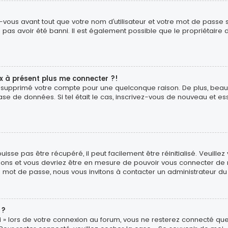
vous avant tout que votre nom d’utilisateur et votre mot de passe soi
pas avoir été banni. Il est également possible que le propriétaire d
ux à présent plus me connecter ?!
é ou supprimé votre compte pour une quelconque raison. De plus, b
ur base de données. Si tel était le cas, inscrivez-vous de nouveau et
sse pas être récupéré, il peut facilement être réinitialisé. Veuillez
uctions et vous devriez être en mesure de pouvoir vous connecter d
e mot de passe, nous vous invitons à contacter un administrateur du
 ?
 » lors de votre connexion au forum, vous ne resterez connecté que