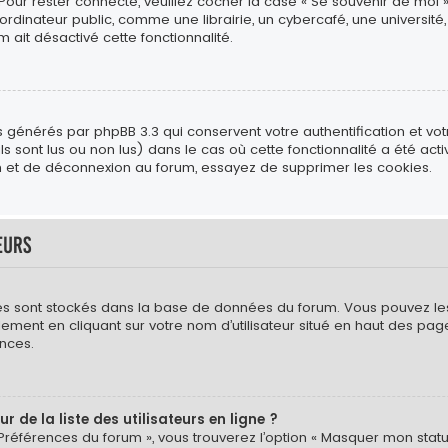
 Pour rester connecté, veuillez cocher la case « Se souvenir de moi 
ateur public, comme une librairie, un cybercafé, une université, e
m ait désactivé cette fonctionnalité.
s générés par phpBB 3.3 qui conservent votre authentification et vo
s sont lus ou non lus) dans le cas où cette fonctionnalité a été act
 et de déconnexion au forum, essayez de supprimer les cookies.
eurs
mètres sont stockés dans la base de données du forum. Vous pouvez l
néralement en cliquant sur votre nom d’utilisateur situé en haut des
nces.
de la liste des utilisateurs en ligne ?
 Préférences du forum », vous trouverez l’option « Masquer mon statut