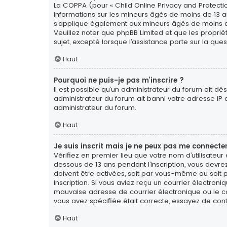
La COPPA (pour « Child Online Privacy and Protectio
informations sur les mineurs âgés de moins de 13 a
s’applique également aux mineurs âgés de moins de 1
Veuillez noter que phpBB Limited et que les propri
sujet, excepté lorsque l’assistance porte sur la qu
Haut
Pourquoi ne puis-je pas m’inscrire ?
Il est possible qu’un administrateur du forum ait dé
administrateur du forum ait banni votre adresse IP ou 
administrateur du forum.
Haut
Je suis inscrit mais je ne peux pas me connecter
Vérifiez en premier lieu que votre nom d’utilisateur
dessous de 13 ans pendant l’inscription, vous devre
doivent être activées, soit par vous-même ou soit pa
inscription. Si vous aviez reçu un courrier électron
mauvaise adresse de courrier électronique ou le cour
vous avez spécifiée était correcte, essayez de con
Haut