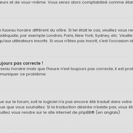
eurs et de vous-même. Vous serez alors comptabilisé comme étant un
n fuseau horaire différent du vôtre. Si tel était le cas, veuillez vous 
 adéquate, par exemple Londres, Paris, New York, Sydney, etc. Veuil
ux utilisateurs inscrits. Si vous n’êtes pas inscrit, c’est l’occasion i
oujours pas correcte !
useau horaire mais que l’heure n’est toujours pas correcte, il est pr
ommuniquer ce problème.
ngue sur le forum, soit le logiciel n’a pas encore été traduit dans v
langue que vous souhaitez. Si la traduction désirée n’existe pas, vou
euillez vous rendre sur
le site internet de phpBB
® (en anglais).