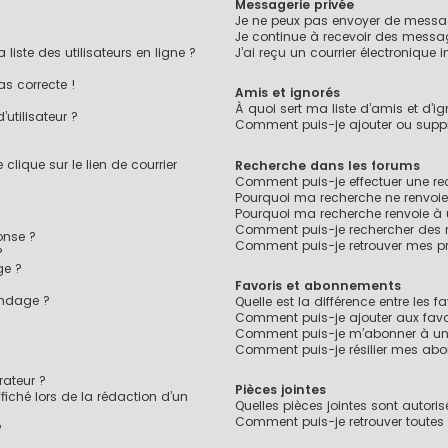
Messagerie privée
Je ne peux pas envoyer de messag
Je continue à recevoir des message
ste des utilisateurs en ligne ?
J’ai reçu un courrier électronique 
as correcte !
Amis et ignorés
À quoi sert ma liste d’amis et d’ig
utilisateur ?
Comment puis-je ajouter ou suppri
lique sur le lien de courrier
Recherche dans les forums
Comment puis-je effectuer une r
Pourquoi ma recherche ne renvoie
Pourquoi ma recherche renvoie à
Comment puis-je rechercher des
onse ?
Comment puis-je retrouver mes pr
?
ge ?
Favoris et abonnements
ondage ?
Quelle est la différence entre les 
?
Comment puis-je ajouter aux favo
Comment puis-je m’abonner à un 
Comment puis-je résilier mes ab
ateur ?
Pièces jointes
fiché lors de la rédaction d’un
Quelles pièces jointes sont autori
Comment puis-je retrouver toutes 
?