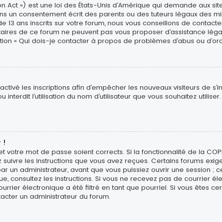
n Act ») est une loi des États-Unis d’Amérique qui demande aux site
ns un consentement écrit des parents ou des tuteurs légaux des min
3 ans inscrits sur votre forum, nous vous conseillons de contacter 
étaires de ce forum ne peuvent pas vous proposer d’assistance léga
estion « Qui dois-je contacter à propos de problèmes d’abus ou d’ord
sactivé les inscriptions afin d’empêcher les nouveaux visiteurs de s’
interdit l’utilisation du nom d’utilisateur que vous souhaitez utiliser
 !
 et votre mot de passe soient corrects. Si la fonctionnalité de la CO
z suivre les instructions que vous avez reçues. Certains forums exig
r un administrateur, avant que vous puissiez ouvrir une session ; ce
ique, consultez les instructions. Si vous ne recevez pas de courrier
rier électronique a été filtré en tant que pourriel. Si vous êtes ce
tacter un administrateur du forum.