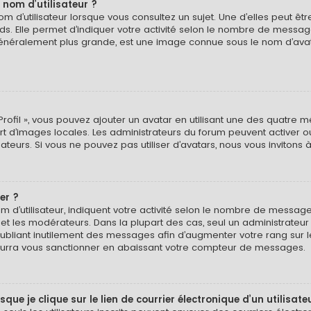
 nom d’utilisateur ?
 d’utilisateur lorsque vous consultez un sujet. Une d’elles peut ê
ds. Elle permet d’indiquer votre activité selon le nombre de messa
e, généralement plus grande, est une image connue sous le nom d’ava
Profil », vous pouvez ajouter un avatar en utilisant une des quatre mé
ert d’images locales. Les administrateurs du forum peuvent activer o
isateurs. Si vous ne pouvez pas utiliser d’avatars, nous vous invitons
er ?
 d’utilisateur, indiquent votre activité selon le nombre de message
 et les modérateurs. Dans la plupart des cas, seul un administrateu
bliant inutilement des messages afin d’augmenter votre rang sur 
urra vous sanctionner en abaissant votre compteur de messages.
e je clique sur le lien de courrier électronique d’un utilisate