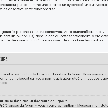
 Pour rester connecté, veuillez cocher la case « Se souvenir de moi 
ateur public, comme une librairie, un cybercafé, une université, e
m ait désactivé cette fonctionnalité.
s générés par phpBB 3.3 qui conservent votre authentification et vo
s sont lus ou non lus) dans le cas où cette fonctionnalité a été act
 et de déconnexion au forum, essayez de supprimer les cookies.
eurs
mètres sont stockés dans la base de données du forum. Vous pouvez l
néralement en cliquant sur votre nom d’utilisateur situé en haut des
nces.
de la liste des utilisateurs en ligne ?
 Préférences du forum », vous trouverez l’option « Masquer mon statut