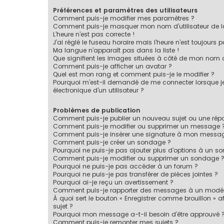
Préférences et paramètres des utilisateurs
Comment puis-je modifier mes paramètres ?
Comment puis-je masquer mon nom d’utilisateur de la li
L’heure n’est pas correcte !
J’ai réglé le fuseau horaire mais l’heure n’est toujours p
Ma langue n’apparaît pas dans la liste !
Que signifient les images situées à côté de mon nom d’
Comment puis-je afficher un avatar ?
Quel est mon rang et comment puis-je le modifier ?
Pourquoi m’est-il demandé de me connecter lorsque je c
électronique d’un utilisateur ?
Problèmes de publication
Comment puis-je publier un nouveau sujet ou une rép
Comment puis-je modifier ou supprimer un message 
Comment puis-je insérer une signature à mon messa
Comment puis-je créer un sondage ?
Pourquoi ne puis-je pas ajouter plus d’options à un s
Comment puis-je modifier ou supprimer un sondage 
Pourquoi ne puis-je pas accéder à un forum ?
Pourquoi ne puis-je pas transférer de pièces jointes ?
Pourquoi ai-je reçu un avertissement ?
Comment puis-je rapporter des messages à un modér
À quoi sert le bouton « Enregistrer comme brouillon » af
sujet ?
Pourquoi mon message a-t-il besoin d’être approuvé 
Comment puis-je remonter mes sujets ?