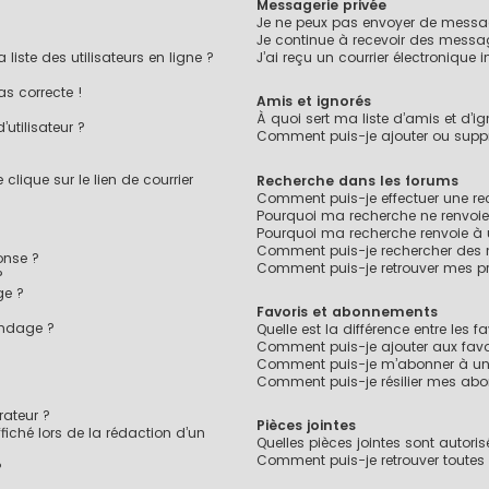
Messagerie privée
Je ne peux pas envoyer de messag
Je continue à recevoir des message
ste des utilisateurs en ligne ?
J’ai reçu un courrier électronique 
as correcte !
Amis et ignorés
À quoi sert ma liste d’amis et d’ig
utilisateur ?
Comment puis-je ajouter ou suppri
lique sur le lien de courrier
Recherche dans les forums
Comment puis-je effectuer une r
Pourquoi ma recherche ne renvoie
Pourquoi ma recherche renvoie à
Comment puis-je rechercher des
onse ?
Comment puis-je retrouver mes pr
?
ge ?
Favoris et abonnements
ondage ?
Quelle est la différence entre les 
?
Comment puis-je ajouter aux favo
Comment puis-je m’abonner à un 
Comment puis-je résilier mes ab
ateur ?
Pièces jointes
fiché lors de la rédaction d’un
Quelles pièces jointes sont autori
Comment puis-je retrouver toutes 
?