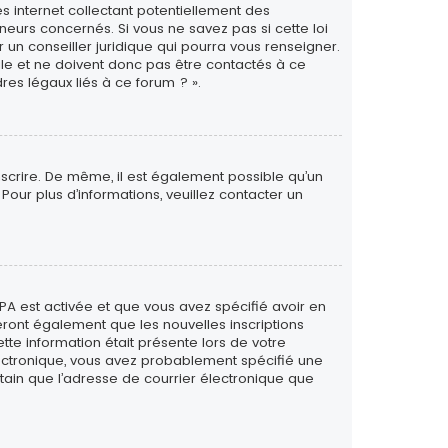
s internet collectant potentiellement des
eurs concernés. Si vous ne savez pas si cette loi
un conseiller juridique qui pourra vous renseigner.
le et ne doivent donc pas être contactés à ce
res légaux liés à ce forum ? ».
inscrire. De même, il est également possible qu’un
. Pour plus d’informations, veuillez contacter un
PPA est activée et que vous avez spécifié avoir en
eront également que les nouvelles inscriptions
tte information était présente lors de votre
 électronique, vous avez probablement spécifié une
rtain que l’adresse de courrier électronique que