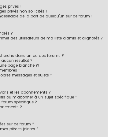
es privés !
s privés non sollicités !
indésirable de la part de quelqu’un sur ce forum !
norés ?
mer des utilisateurs de ma liste d’amis et d’ignorés ?
echerche dans un ou des forums ?
 aucun résultat ?
 une page blanche ?!
 membres ?
opres messages et sujets ?
favoris et les abonnements ?
ris ou m’abonner à un sujet spécifique ?
forum spécifique ?
onnements ?
sées sur ce forum ?
mes pièces jointes ?