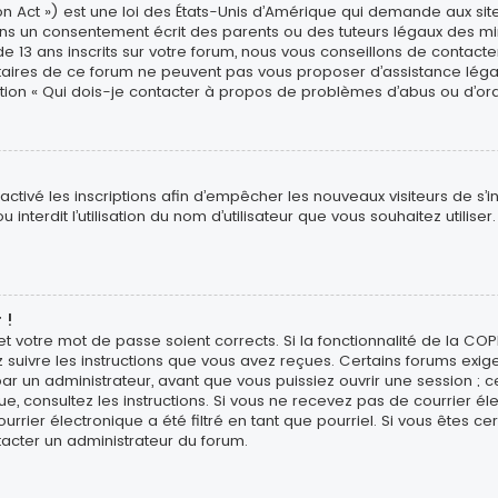
n Act ») est une loi des États-Unis d’Amérique qui demande aux site
ns un consentement écrit des parents ou des tuteurs légaux des min
3 ans inscrits sur votre forum, nous vous conseillons de contacter 
étaires de ce forum ne peuvent pas vous proposer d’assistance léga
estion « Qui dois-je contacter à propos de problèmes d’abus ou d’ord
sactivé les inscriptions afin d’empêcher les nouveaux visiteurs de s’
interdit l’utilisation du nom d’utilisateur que vous souhaitez utiliser
 !
 et votre mot de passe soient corrects. Si la fonctionnalité de la CO
z suivre les instructions que vous avez reçues. Certains forums exig
r un administrateur, avant que vous puissiez ouvrir une session ; ce
ique, consultez les instructions. Si vous ne recevez pas de courrier
rier électronique a été filtré en tant que pourriel. Si vous êtes ce
tacter un administrateur du forum.