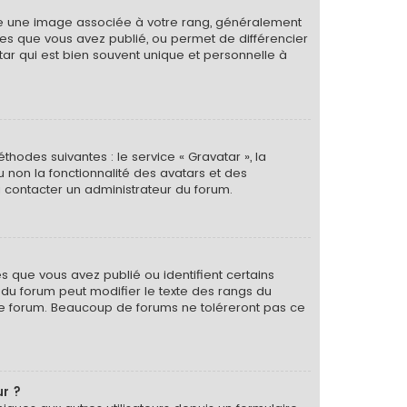
tre une image associée à votre rang, généralement
ges que vous avez publié, ou permet de différencier
tar qui est bien souvent unique et personnelle à
thodes suivantes : le service « Gravatar », la
u non la fonctionnalité des avatars et des
 à contacter un administrateur du forum.
s que vous avez publié ou identifient certains
r du forum peut modifier le texte des rangs du
le forum. Beaucoup de forums ne toléreront pas ce
ur ?