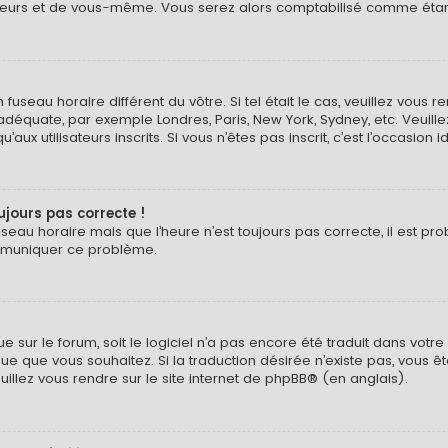
eurs et de vous-même. Vous serez alors comptabilisé comme étant un
n fuseau horaire différent du vôtre. Si tel était le cas, veuillez vous 
 adéquate, par exemple Londres, Paris, New York, Sydney, etc. Veuil
ux utilisateurs inscrits. Si vous n’êtes pas inscrit, c’est l’occasion i
oujours pas correcte !
useau horaire mais que l’heure n’est toujours pas correcte, il est pr
ommuniquer ce problème.
ngue sur le forum, soit le logiciel n’a pas encore été traduit dans v
langue que vous souhaitez. Si la traduction désirée n’existe pas, vou
euillez vous rendre sur
le site internet de phpBB
® (en anglais).