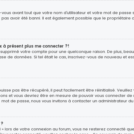
vous avant tout que votre nom d’utilisateur et votre mot de passe soi
pas avoir été banni. Il est également possible que le propriétaire d
ux à présent plus me connecter ?!
é ou supprimé votre compte pour une quelconque raison. De plus, b
ur base de données. Si tel était le cas, inscrivez-vous de nouveau et
sse pas être récupéré, il peut facilement être réinitialisé. Veuillez
uctions et vous devriez être en mesure de pouvoir vous connecter d
e mot de passe, nous vous invitons à contacter un administrateur du
 ?
 » lors de votre connexion au forum, vous ne resterez connecté que