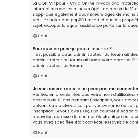
La COPPA (pour « Child Online Privacy and Protectio
informations sur les mineurs âgés de moins de 13 a
s’applique également aux mineurs âgés de moins de 1
Veuillez noter que phpBB Limited et que les propri
sujet, excepté lorsque l’assistance porte sur la qu
Haut
Pourquoi ne puis-je pas m’inscrire ?
Il est possible qu’un administrateur du forum ait dé
administrateur du forum ait banni votre adresse IP ou 
administrateur du forum.
Haut
Je suis inscrit mais je ne peux pas me connecter
Vérifiez en premier lieu que votre nom d’utilisateur
dessous de 13 ans pendant l’inscription, vous devre
doivent être activées, soit par vous-même ou soit pa
inscription. Si vous aviez reçu un courrier électron
mauvaise adresse de courrier électronique ou le cour
vous avez spécifiée était correcte, essayez de con
Haut